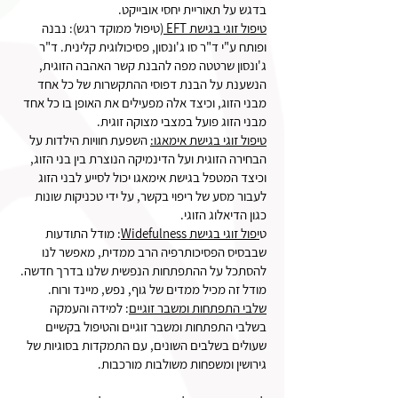
בדגש על תאוריית יחסי אובייקט.
טיפול זוגי בגישת EFT
(טיפול ממוקד רגש): נבנה
ופותח ע"י ד"ר סו ג'ונסון, פסיכולוגית קלינית. ד"ר
ג'ונסון שרטטה מפה להבנת קשר האהבה הזוגית,
הנשענת על הבנת דפוסי ההתקשרות של כל אחד
מבני הזוג, וכיצד אלה מפעילים את האופן בו כל אחד
מבני הזוג פועל במצבי מצוקה זוגית.
טיפול זוגי בגישת אימאגו:
השפעת חוויות הילדות על
הבחירה הזוגית ועל הדינמיקה הנוצרת בין בני הזוג,
וכיצד המטפל בגישת אימאגו יכול לסייע לבני הזוג
לעבור מסע של ריפוי בקשר, על ידי טכניקות שונות
כגון הדיאלוג הזוגי.
ט
יפול זוגי בגישת Widefulness
: מודל התודעות
שבבסיס הפסיכותרפיה הרב ממדית, מאפשר לנו
להסתכל על ההתפתחות הנפשית שלנו בדרך חדשה.
מודל זה מכיל ממדים של גוף, נפש, מיינד ורוח.
שלבי התפתחות ומשבר זוגיים
: למידה והעמקה
בשלבי התפתחות ומשבר זוגיים והטיפול בקשיים
שעולים בשלבים השונים, עם התמקדות בסוגיות של
גירושין ומשפחות משולבות מורכבות.