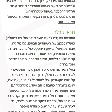
השוטפת ו/או לאחריה, ניתן להתמחות במרכז שורשים
ולהשלים את שעות הטיפול וההדרכה שנותרו עבור
תהליך ההסמכה בטיפול משפחתי וזוגי.
פרטים נוספים ניתן לראות בקישור:
התמחות בטיפול
משפחתי וזוגי
.
תנאי קבלה
התוכנית מיועדת לבעלי תואר שני טיפולי (או במהלכו)
ומעלה במקצועות הטיפוליים הבאים: פסיכולוגיה,
עבודה סוציאלית, ייעוץ חינוכי, טיפול בהבעה ויצירה,
טיפול באומנויות, פסיכיאטריה, רפואת משפחה,
קרימינולוגיה קלינית, טיפול משפחתי ממוסד אקדמי
מוכר בחו"ל.
בעלי תואר שני טיפולי אחר (כגון סיעוד פסיכיאטרי
לאחר קורס 'על בסיסי', חינוך מיוחד, ריפוי בעיסוק,
קלינאות תקשורת) יוכלו להתקבל לתוכנית, עם זאת,
יחויבו בהצהרה כתובה כי הם מיודעים שהכשרתם
אינה תואמת את דרישות האגודה להסמכה בטיפול
משפחתי וזוגי. בעלי תואר ראשון עם נסיון מקצועי רב
שנים בטיפול, יתקבלו במקרים חריגים בלבד, ורק
לאחר שעברו ועדת חריגים מיוחדת (מספר
המשתתפים שאינם זכאים להסמכה על-ידי האגודה