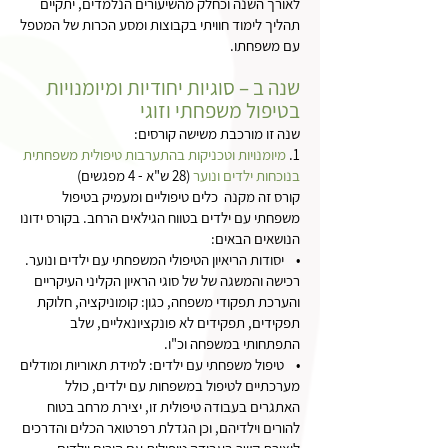
לאורך השנה וכחלק מהשיעורים הנלמדים, יתקיים
תהליך לימוד חוויתי בקבוצות ומסע הכרות של המטפל
עם משפחתו.
שנה ב – סוגיות יחודיות ומיומנויות
בטיפול משפחתי וזוגי
שנה זו מורכבת משישה קורסים:
1.
מיומנויות וטכניקות בהתערבות טיפולית משפחתית
בנוכחות ילדים ונוער
(28 ש"א - 4 מפגשים)
קורס זה מקנה כלים טיפוליים ומעמיק בטיפול
משפחתי עם ילדים בטווח הגילאים הרחב. בקורס ידונו
הנושאים הבאים:
• יסודות הריאיון הטיפולי המשפחתי עם ילדים ונוער.
רכישה והמשגה של של סוגי הראיון הקליני העיקריים
והערכת תפקודי משפחה, כגון: קומוניקציה, חלוקת
תפקידים, תפקידים לא פונקציונאליים, שלב
התפתחותי במשפחה וכ"ו.
• טיפול משפחתי עם ילדים: למידת תאוריות ומודלים
מערכתיים לטיפול במשפחות עם ילדים, כולל
האתגרים בעבודה טיפולית זו, יצירת מרחב בטוח
להורים וילדיהם, וכן הגדלת רפרטואר הכלים והדרכים