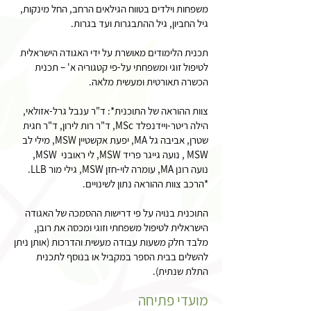
משפחות וילדים בטווח הגילאים הרחב, החל מינקות,
גיל החביון, גיל ההתבגרות ועד בגרות.
תכנית הלימודים מאושרת על ידי האגודה הישראלית
לטיפול זוגי ומשפחתי על-פי קטגוריה א' – תכנית
הכשרה תאורטית ומעשית מלאה.
צוות ההוראה של התוכנית*: ד"ר ענבל גרל-אזולאי,
הילה ריטר-ויידנפלד MSc, ד"ר רות לירון, ד"ר חגית
שטרן, אביבה גל MA, יפעת אקשטיין MSW, מילי לב
MSW , נועה גייגר פריד MSW, לי ראובני MSW,
נועה רונן MA, עומרה לוי-חזן MSW, גילי מור LLB.
*הרכב צוות ההוראה נתון לשינויים.
התוכנית בנויה על פי דרישות ההסמכה של האגודה
הישראלית לטיפול משפחתי וזוגי ומכסה את רובן,
מלבד חלק משעות עבודה מעשית והדרכות (אותן ניתן
להשלים בבית הספר במקביל או בנוסף לתכנית
התלת שנתית).
מועדי פתיחה