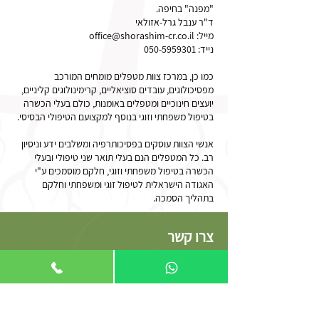
"מפנה" בחיפה.
ד"ר ענבל גרל-אזולאי
מייל:
office@shorashim-cr.co.il
נייד:
050-5959301
כמו כן, במרכז צוות מטפלים מומחים המורכב
מפסיכולוגים, עובדים סוציאליים, קרימינולוגים קליניים,
יועצים חינוכיים ומטפלים באומנות, כולם בעלי הכשרה
בטיפול משפחתי וזוגי בנוסף למקצועם הטיפולי הבסיסי.
אנשי הצוות עוסקים בפסיכותרפיה ומשלבים ידע וניסיון
רב. כל המטפלים הנם בעלי תואר שני טיפולי ובעלי
הכשרה בטיפול משפחתי וזוגי, חלקם מוסמכים ע"י
האגודה הישראלית לטיפול זוגי ומשפחתי וחלקם
בתהליך הסמכה.
צרו קשר
מנהלות:
הילה ריטר-ויידנפלד נייד:
054-5309559
ד"ר ענבל גרל-אזולאי נייד: 050-5959301
מזכירה: יעל הורוביץ נייד:
054-7155010