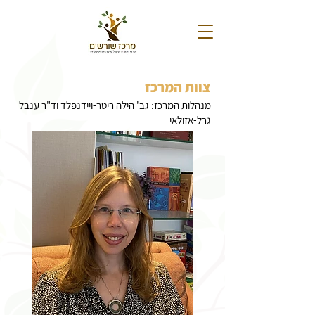
צוות המרכז
מנהלות המרכז: גב' הילה ריטר-ויידנפלד וד"ר ענבל
גרל-אזולאי