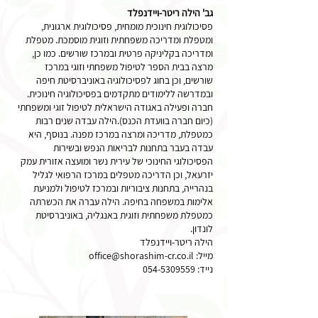
גב' הילה ריטר-ויידנפלד
פסיכולוגית חינוכית מומחית, פסיכולוגית ארגונית,
ומטפלת ומדריכה משפחתית וזוגית מוסמכת. מטפלת
ומדריכה בקליניקה פרטית ובמרכז שורשים. כמו כן,
מרצה בבית הספר לטיפול משפחתי וזוגי במרכז
שורשים, וכן בחוג לפסיכולוגיה באוניברסיטת חיפה
ובמדרשה ללימודים מתקדמים בפסיכולוגיה חינוכית.
חברה ופעילה באגודה הישראלית לטיפול זוגי ומשפחתי
(כיום חברה בוועדת הכנס).הילה עבדה שנים רבות
כמטפלת, מדריכה ומרצה במרכז מפנה. בנוסף, היא
עבדה בעבר בתחנות לבריאות הנפש ובשירות
הפסיכולוגי החינוכי של עירית נשר ומועצה אזורית עמק
יזרעאל, וכן הדריכה מטפלים במרכז הרפואי לגליל
בנהרייה, בתחנות ציבוריות ובמרכז לטיפול ולמניעת
אלימות במשפחה בחיפה. הילה עברה את הכשרתה
כמטפלת משפחתית וזוגית באנגליה, באוניברסיטת
לונדון.
הילה ריטר-ויידנפלד
מייל:
office@shorashim-cr.co.il
נייד:
054-5309559