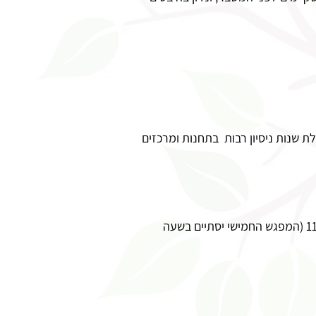
, בעלת שנות ניסיון רבות בתחנות ומרכזים
​הקורס כולל 5 מפגשים, 28 ש"א, בתאריכים: החל מה-28.5.26 ועד ה-25.6.26, ימי חמישי בין השעות 11:00-15:15 (המפגש החמישי יסתיים בשעה