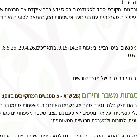
 ועוד).
בדנות:
הקורס יספק לסטודנטים בסיס ידע רחב שיקדם את הבנתם של 
טיפולית מערכתית עם בני נוער ומשפחותיהם, בהתאם לסוגיות הייחוד
9:1, בתאריכים:29.4.26, 6.5.26, 3.6.26, 10.6.26
 תעודת סיום של מרכז שורשים.
בעתות משבר וחירום
(28 ש"א - 5 מפגשים המתקיימים בזום):
ר הם חלק בלתי נפרד מהחיים. בשנים האחרונות משפחות מתמודדות
ית ואישית. על אלו נוספים לא פעם גם מצבי משבר משפחתיים כמו גי
גית, להורות ולמערכת הרגשית המשותפת?
יצון על התא המשפחתי, נתייחס גם למאפיינים משפחתיים קבועים שק