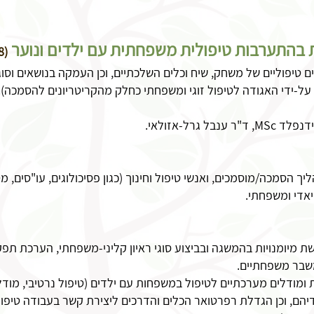
ות בהתערבות טיפולית משפחתית עם ילדים ונוער
(28 ש"א - 4 מפגשים המתקיימים בזום):
 טיפוליים של משחק, שיח וכלים השלכתיים, וכן העמקה בנושאים וסוג
על-ידי האגודה לטיפול זוגי ומשפחתי כחלק מהקריטריונים להסמכה).
 גרל-אזולאי
.
סמכה/מוסמכים, ואנשי טיפול וחינוך (כגון פסיכולוגים, עו"סים, מט
יאדי ומשפחתי.
שת מיומנויות בהמשגה ובביצוע סוגי ראיון קליני-משפחתי, הערכת תפקו
שבר משפחתיים.
 ומודלים מערכתיים לטיפול במשפחות עם ילדים (טיפול נרטיבי, מודל
לדיהם, וכן הגדלת רפרטואר הכלים והדרכים ליצירת קשר בעבודה טיפו