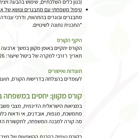
(כגון כלים השלכתיים, שימוש בהבעה ויצירה
טיפול משפחתי עם מתבגרים ונושא של או
מתבגרים ובוגרים בהתהוות, ודרכי עבודה 
*התכנית נתונה לשינויים.
היקף הקורס
הקורס יתקיים באופן מקוון במשך ארבעה מפגשים, בימי רביעי בשעות 5-14:30
תאריך רזרבי למקרה של ביטול שיעור: 10.6.26
תעודות ואישורים
לעומדים בהצלחה בדרישות הקורס, תוענק
קורס מקוון: יחסים במשפחה 
במציאות הישראלית הדינמית, מצבי משב
מתמשכת, מגפות, אובדנים, אי ודאות כלכל
מה קורה למבנה המשפחה, לתקשורת הזו
בקורס נעמיק בהבנת ההשפעות של מצבי ק