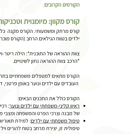
הקורסים הקרובים:
קורס מקוון: מיומנוית וטכניק
קורס מרתק ומשמעותי. ה
קורס מקנה כלים
ילדים בטווח הגילאים הרחב
(
הקורס מוכר 
צוות ההוראה של התוכנית*: הילה ריטר-ויידנפלד MSc, ד"ר ענבל
*הרכב צוות ההוראה נתון לשינויים.
הקורס מתאים למטפלים משפחתיים בתהליך ה
העובדים עם ילדים ונוער באופן פרטני, ד
הקורס כולל את התכנים הבאים:
ראיון קליני-משפחתי עם ילדים ונוער
: רכי
של מבנה וצרכי הפרט והמשפחה ומצבי מ
טיפול משפחתי עם ילדים
: למידת תאוריות
טיפולית זו, יצירת מרחב בטוח להורים וי