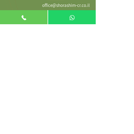
office@shorashim-cr.co.il
דרך בר יהודה 147, נשר
תמיד כאן בשבילכם/ן
קראתי ואני מאשר/ת את
מדיניות
הפרטיות