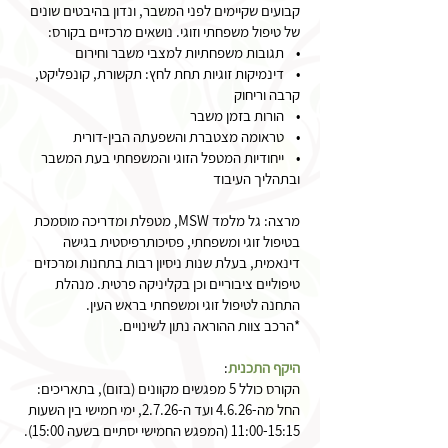
קבועים שקיימים לפני המשבר, ונדון בהיבטים שונים
של טיפול משפחתי וזוגי. נושאים מרכזיים בקורס:
• תגובות משפחתיות למצבי משבר וחירום
• דינמיקות זוגיות תחת לחץ: תקשורת, קונפליקט,
קרבה וריחוק
• הורות בזמן משבר
• טראומה מצטברת והשפעתה הבין-דורית
• ייחודיות המטפל הזוגי והמשפחתי בעת המשבר
ובתהליך העיבוד
מרצה: גל מלמד MSW, מטפלת ומדריכה מוסמכת
בטיפול זוגי ומשפחתי, פסיכותרפיסטית בגישה
דינאמית, בעלת שנות ניסיון רבות בתחנות ומרכזים
טיפוליים ציבוריים וכן בקליניקה פרטית. מנהלת
התחנה לטיפול זוגי ומשפחתי בראש העין.
*הרכב צוות ההוראה נתון לשינויים.
היקף התכנית
:
הקורס כולל 5 מפגשים מקוונים (בזום), בתאריכים:
החל מה-4.6.26 ועד ה-2.7.26, ימי חמישי בין השעות
11:00-15:15 (המפגש החמישי יסתיים בשעה 15:00).